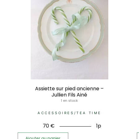
Assiette sur pied ancienne –
Jullien Fils Ainé
1 en stock
ACCESSOIRES
/
TEA TIME
70
€
1p
Ajouter au panier