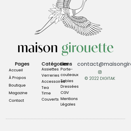
Pages
Catégories
Liens
contact@maisongiro
Assiettes
Porte-
Accueil
couteaux
Verreries
À Propos
© 2022 DIGITAK
Tables
Accessoires
Boutique
Dressées
Tea
CGV
Magazine
Time
Mentions
Couverts
Contact
Légales