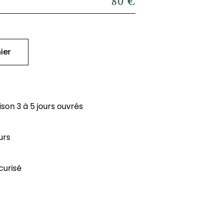
80
€
ier
aison 3 à 5 jours ouvrés
urs
curisé