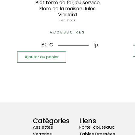
Plat terre de fer, du service
Flore de la maison Jules
Vieillard
1 en stock
ACCESSOIRES
80
€
1p
Ajouter au panier
Catégories
Liens
Assiettes
Porte-couteaux
Verreries
Tables Dressées