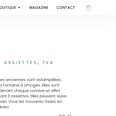
OUTIQUE
MAGAZINE
CONTACT
S
ASSIETTES
,
TEA
tes anciennes sont estampillées :
a Fontaine à Limoges. Elles sont
 devant chaque convive un effet
nt 3 assiettes. Elles peuvent aussi
pain. Vous les trouverez mises en
okoko.