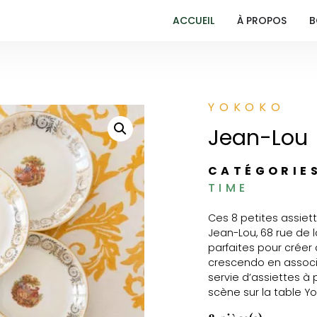
ACCUEIL
À PROPOS
B
YOKOKO
Jean-Lou
CATÉGORIE
TIME
Ces 8 petites assiet
Jean-Lou, 68 rue de l
parfaites pour créer
crescendo en associa
servie d’assiettes à 
scène sur la table Y