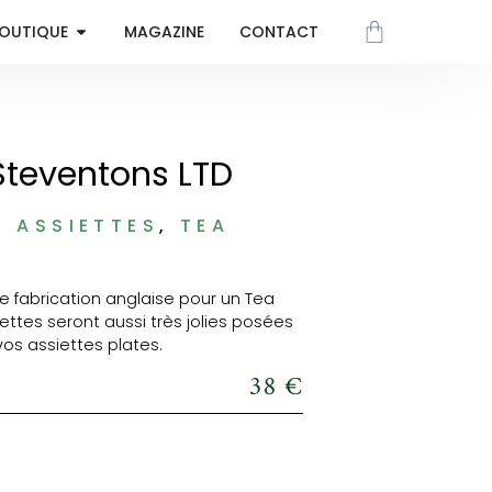
OUTIQUE
MAGAZINE
CONTACT
Steventons LTD
S
ASSIETTES
,
TEA
de fabrication anglaise pour un Tea
iettes seront aussi très jolies posées
vos assiettes plates.
38
€