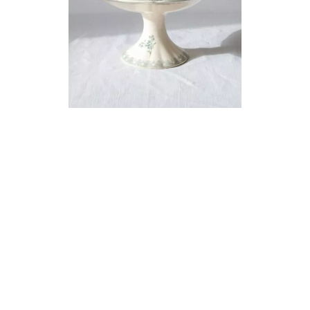
Compotier E.Bourgeois Fleurs
Rupture de stock
ACCESSOIRES
/
TEA TIME
67
€
1p
Ajouter au panier