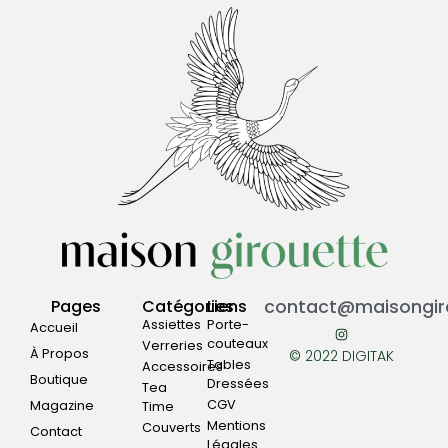
Pages
Catégories
Liens
contact@maisongiro
Assiettes
Porte-
Accueil
couteaux
Verreries
À Propos
© 2022 DIGITAK
Tables
Accessoires
Boutique
Dressées
Tea
CGV
Magazine
Time
Mentions
Couverts
Contact
Légales