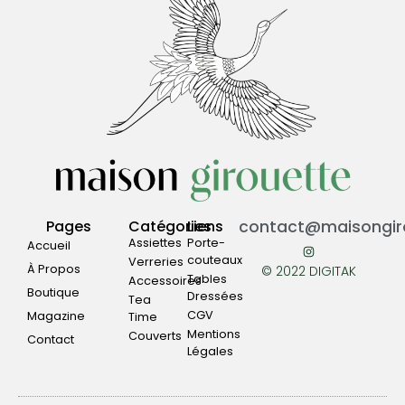
Pages
Catégories
Liens
contact@maisongiro
Assiettes
Porte-
Accueil
couteaux
Verreries
À Propos
© 2022 DIGITAK
Tables
Accessoires
Boutique
Dressées
Tea
CGV
Magazine
Time
Mentions
Couverts
Contact
Légales