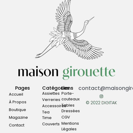
Pages
Catégories
Liens
contact@maisongiro
Assiettes
Porte-
Accueil
couteaux
Verreries
À Propos
© 2022 DIGITAK
Tables
Accessoires
Boutique
Dressées
Tea
CGV
Magazine
Time
Mentions
Couverts
Contact
Légales