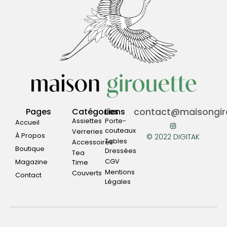
Pages
Catégories
Liens
contact@maisongiro
Assiettes
Porte-
Accueil
couteaux
Verreries
À Propos
© 2022 DIGITAK
Tables
Accessoires
Boutique
Dressées
Tea
CGV
Magazine
Time
Mentions
Couverts
Contact
Légales