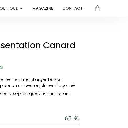
OUTIQUE
MAGAZINE
CONTACT
résentation Canard
ES
loche – en métal argenté. Pour
rprise ou un beurre joliment façonné.
e-ci sophistiquera en un instant
65
€