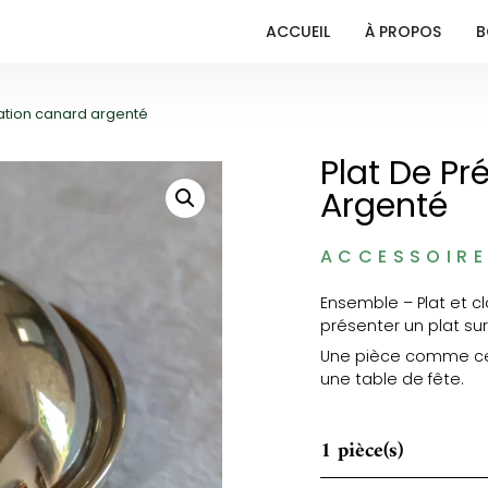
ACCUEIL
À PROPOS
B
tation canard argenté
Plat De P
Argenté
ACCESSOIR
Ensemble – Plat et c
présenter un plat su
Une pièce comme cell
une table de fête.
1 pièce(s)