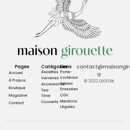
Pages
Catégories
Liens
contact@maisongiro
Assiettes
Porte-
Accueil
couteaux
Verreries
À Propos
© 2022 DIGITAK
Tables
Accessoires
Boutique
Dressées
Tea
CGV
Magazine
Time
Mentions
Couverts
Contact
Légales